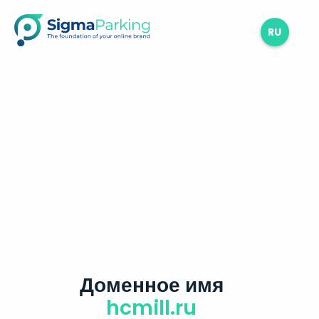
RU
Доменное имя
hcmill.ru