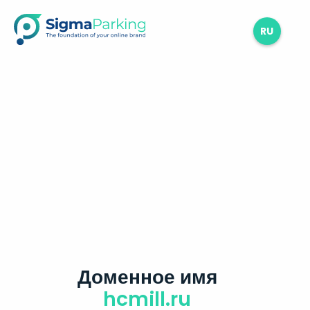
RU
Доменное имя
hcmill.ru