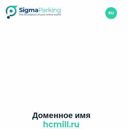
RU
Доменное имя
hcmill.ru