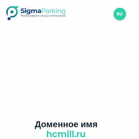
RU
Доменное имя
hcmill.ru