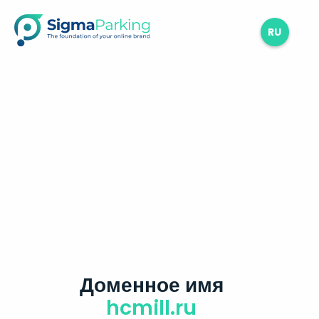
RU
Доменное имя
hcmill.ru