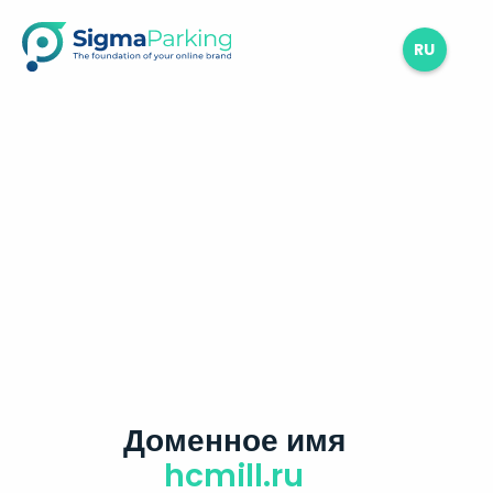
RU
Доменное имя
hcmill.ru