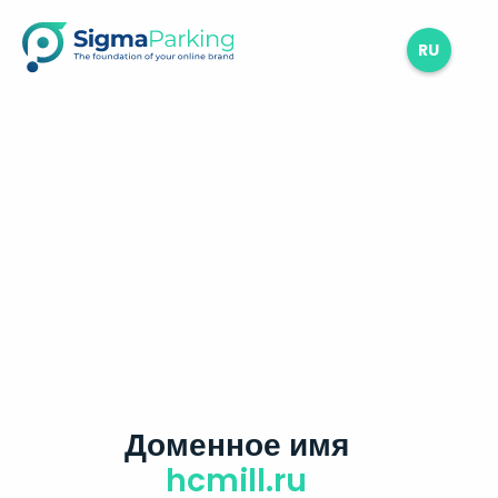
RU
Доменное имя
hcmill.ru